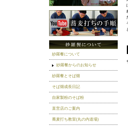
紗羅餐について
紗羅餐からのお知らせ
紗羅餐とそば畑
そば畑成長日記
自家製粉のそば粉
直営店のご案内
蕎麦打ち教室(丸の内道場)