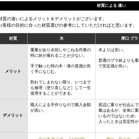
材質による 違い
材質の違いによるメリット＆デメリットがございます。
お客様の目的に合った材質選びの参考にしていただければと思います。
材質
木
厚口 プラ
重量があり水回しやこねる作業の
木よりは安い。
時に鉢が暴れることが少ない。
普通のプラ鉢よりも重
手で触った時の木・漆の質感が良
で安定感が良い。
メリット
く手になじむ。
割れてしまわない限り、いつまで
も修理（塗り直しなど）して一生
使用することができる。
職人による手作りなので購入金額
底辺に重りが仕込んで
が高い。
量はあるが、全体に重
デメリット
いるのではないため、
入ったときは安定性が