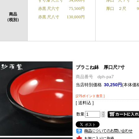
すり漆 尺三寸
34,000円
厚口 尺７寸
赤黒 尺六寸
75,500円
厚口 ２尺
商品
赤黒 尺八寸
130,000円
（税別）
プラこね鉢 厚口尺7寸
商品番号 dph-pa7
当店特別価格
30,250円
(本体価格
[275ポイント進呈 ]
[ 送料込 ]
数量