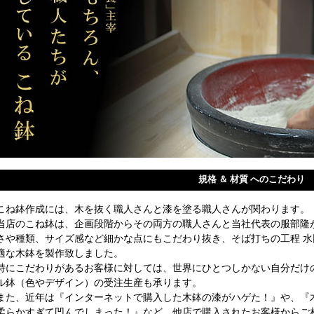
規格 ＆ 材質 へのこだわり
こね鉢作成には、木を抜く職人さんと漆を塗る職人さんが関わります。
当店のこね鉢は、企画段階からその両方の職人さんと当社代表の服部隆
さや種類、サイズ感など細かな点にもこだわり抜き、そば打ちの工程 水
適な木鉢を製作致しました。
特にこだわりがあるお客様に対しては、世界にひとつしかない自分だけ
ル鉢（色やデザイン）の受注生産も承ります。
また、近年は『インターネットで購入した木鉢の漆がハゲた！』や、『
柔らかすぎて凹んでしまった！』など、他店で購入されたお客様からご