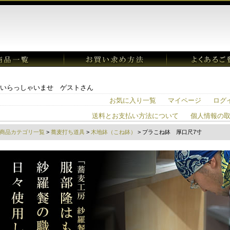
いらっしゃいませ ゲストさん
お気に入り一覧
マイページ
ログ
送料とお支払い方法について
個人情報の
商品カテゴリ一覧
>
蕎麦打ち道具
>
木地鉢（こね鉢）
> プラこね鉢 厚口尺7寸