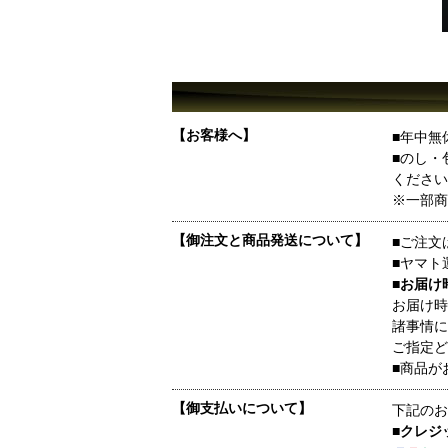
【お客様へ】
■年中無
■のし・
ください
※一部商
【御注文と商品発送について】
■ご注文
■ヤマト
■お届け
お届け時
諸事情に
ご指定ど
■商品が
【御支払いについて】
下記のお
■クレジ