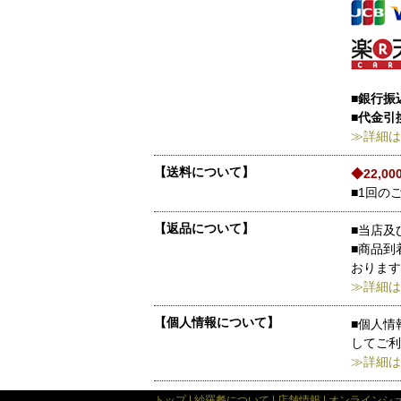
■銀行振
■代金引
≫詳細は
【送料について】
◆22,
■1回の
【返品について】
■当店及
■商品到
おります
≫詳細は
【個人情報について】
■個人情
してご利
≫詳細は
トップ
|
紗羅餐について
|
店舗情報
|
オンラインシ