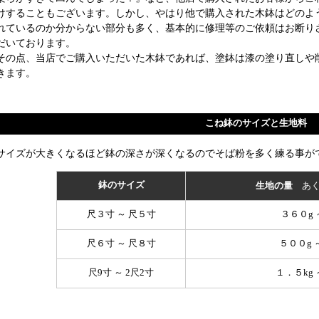
けすることもございます。しかし、やはり他で購入された木鉢はどのよ
れているのか分からない部分も多く、基本的に修理等のご依頼はお断り
だいております。
その点、当店でご購入いただいた木鉢であれば、塗鉢は漆の塗り直しや
きます。
こね鉢のサイズと生地料
サイズが大きくなるほど鉢の深さが深くなるのでそば粉を多く練る事が
鉢のサイズ
あ
生地の量
尺３寸 ～ 尺５寸
３６０g 
尺６寸 ～ 尺８寸
５００g 
尺9寸 ～ 2尺2寸
１．５kg 