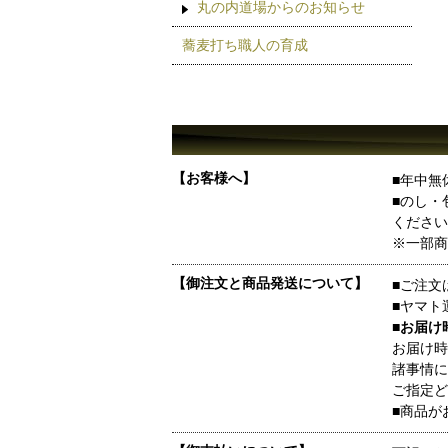
丸の内道場からのお知らせ
蕎麦打ち職人の育成
【お客様へ】
■年中無
■のし・
ください
※一部商
【御注文と商品発送について】
■ご注文
■ヤマト
■お届け
お届け時
諸事情に
ご指定ど
■商品が