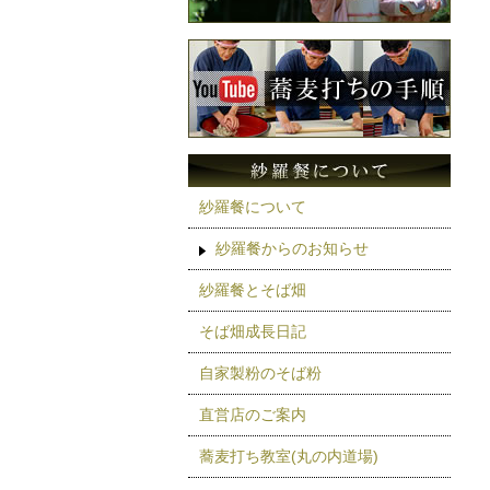
紗羅餐について
紗羅餐からのお知らせ
紗羅餐とそば畑
そば畑成長日記
自家製粉のそば粉
直営店のご案内
蕎麦打ち教室(丸の内道場)