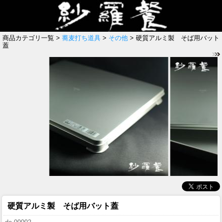
商品カテゴリ一覧 >
蕎麦打ち道具
>
その他
> 硬質アルミ製 そば用バット
蓋
硬質アルミ製 そば用バット蓋