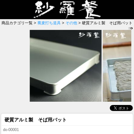
商品カテゴリ一覧 >
蕎麦打ち道具
>
その他
> 硬質アルミ製 そば用バット
硬質アルミ製 そば用バット
do-00001