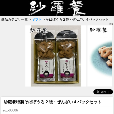
商品カテゴリ一覧 >
ギフト
> そばぼうろ２袋・ぜんざい４パックセット
紗羅餐特製
そばぼうろ２袋・ぜんざい４パックセット
sgz-00006