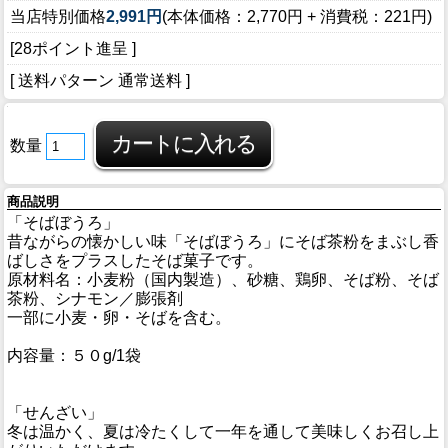
当店特別価格
2,991円
(本体価格：2,770円 + 消費税：221円)
[28ポイント進呈 ]
[ 送料パターン 通常送料 ]
数量
商品説明
「そばぼうろ」
昔ながらの懐かしい味「そばぼうろ」にそば茶粉をまぶし香
ばしさをプラスしたそば菓子です。
原材料名：小麦粉（国内製造）、砂糖、鶏卵、そば粉、そば
茶粉、シナモン／膨張剤
一部に小麦・卵・そばを含む。
内容量：５０g/1袋
「せんざい」
冬は温かく、夏は冷たくして一年を通して美味しくお召し上