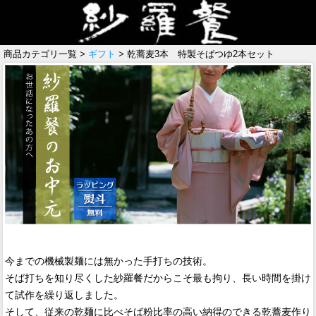
商品カテゴリ一覧 >
ギフト
> 乾蕎麦3本 特製そばつゆ2本セット
今までの機械製麺には無かった手打ちの技術。
そば打ちを知り尽くした紗羅餐だからこそ最も拘り、長い時間を掛け
て試作を繰り返しました。
そして、従来の乾麺に比べそば粉比率の高い納得のできる乾蕎麦作り