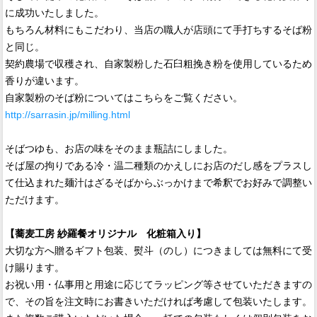
に成功いたしました。
もちろん材料にもこだわり、当店の職人が店頭にて手打ちするそば粉
と同じ。
契約農場で収穫され、自家製粉した石臼粗挽き粉を使用しているため
香りが違います。
自家製粉のそば粉についてはこちらをご覧ください。
http://sarrasin.jp/milling.html
そばつゆも、お店の味をそのまま瓶詰にしました。
そば屋の拘りである冷・温二種類のかえしにお店のだし感をプラスし
て仕込まれた麺汁はざるそばからぶっかけまで希釈でお好みで調整い
ただけます。
【蕎麦工房 紗羅餐オリジナル 化粧箱入り】
大切な方へ贈るギフト包装、熨斗（のし）につきましては無料にて受
け賜ります。
お祝い用・仏事用と用途に応じてラッピング等させていただきますの
で、その旨を注文時にお書きいただければ考慮して包装いたします。