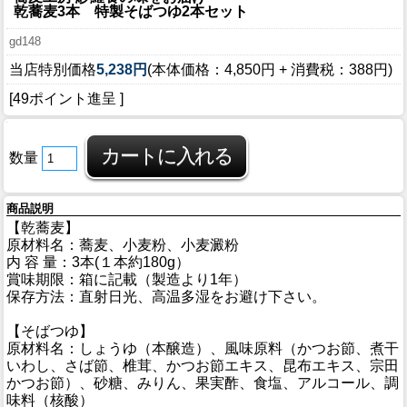
乾蕎麦3本 特製そばつゆ2本セット
gd148
当店特別価格
5,238円
(本体価格：4,850円 + 消費税：388円)
[49ポイント進呈 ]
数量
商品説明
【乾蕎麦】
原材料名：蕎麦、小麦粉、小麦澱粉
内 容 量：3本(１本約180g）
賞味期限：箱に記載（製造より1年）
保存方法：直射日光、高温多湿をお避け下さい。
【そばつゆ】
原材料名：しょうゆ（本醸造）、風味原料（かつお節、煮干
いわし、さば節、椎茸、かつお節エキス、昆布エキス、宗田
かつお節）、砂糖、みりん、果実酢、食塩、アルコール、調
味料（核酸）