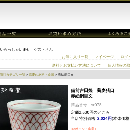
いらっしゃいませ ゲストさん
お気に入り一覧
マイページ
ログ
送料とお支払い方法について
個人情報の
商品カテゴリ一覧
>
蕎麦の材料・食器
> 赤絵網目文
備前吉田焼 蕎麦猪口
赤絵網目文
商品番号 sr078
定価2,530円のところ
当店特別価格
2,024円
(本体価格：
[18ポイント進呈 ]