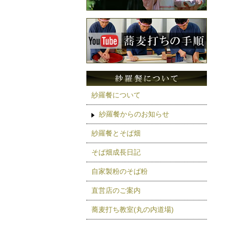
紗羅餐について
紗羅餐からのお知らせ
紗羅餐とそば畑
そば畑成長日記
自家製粉のそば粉
直営店のご案内
蕎麦打ち教室(丸の内道場)