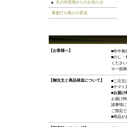
丸の内道場からのお知らせ
蕎麦打ち職人の育成
【お客様へ】
■年中無
■のし・
ください
※一部商
【御注文と商品発送について】
■ご注文
■ヤマト
■お届け
お届け時
諸事情に
ご指定ど
■商品が