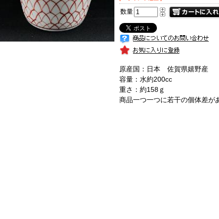
数量
原産国：日本 佐賀県嬉野産
容量：水約200cc
重さ：約158ｇ
商品一つ一つに若干の個体差が