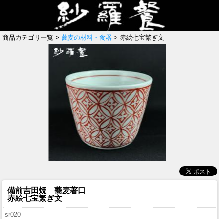
商品カテゴリ一覧 >
蕎麦の材料・食器
> 赤絵七宝繁ぎ文
備前吉田焼 蕎麦著口
赤絵七宝繁ぎ文
sr020