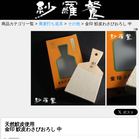
商品カテゴリ一覧 >
蕎麦打ち道具
>
その他
> 金印 鮫皮わさびおろし 中
天然鮫皮使用
金印 鮫皮わさびおろし 中