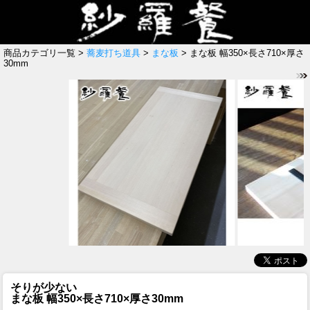
商品カテゴリ一覧 >
蕎麦打ち道具
>
まな板
> まな板 幅350×長さ710×厚さ
30mm
そりが少ない
まな板 幅350×長さ710×厚さ30mm