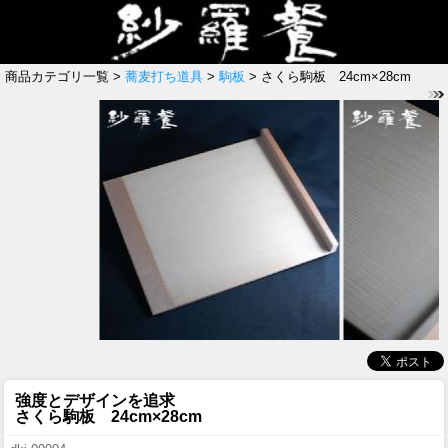
商品カテゴリ一覧 >
蕎麦打ち道具
>
駒板
> さくら駒板 24cm×28cm
強度とデザインを追求
さくら駒板 24cm×28cm