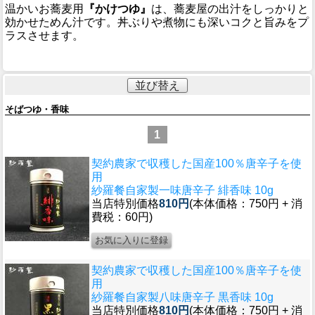
温かいお蕎麦用
『かけつゆ』
は、蕎麦屋の出汁をしっかりと
効かせためん汁です。丼ぶりや煮物にも深いコクと旨みをプ
ラスさせます。
並び替え
そばつゆ・香味
1
契約農家で収穫した国産100％唐辛子を使
用
紗羅餐自家製一味唐辛子 緋香味 10g
当店特別価格
810円
(本体価格：750円 + 消
費税：60円)
契約農家で収穫した国産100％唐辛子を使
用
紗羅餐自家製八味唐辛子 黒香味 10g
当店特別価格
810円
(本体価格：750円 + 消