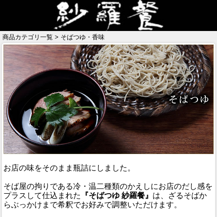
商品カテゴリ一覧 > そばつゆ・香味
お店の味をそのまま瓶詰にしました。
そば屋の拘りである冷・温二種類のかえしにお店のだし感を
プラスして仕込まれた
『そばつゆ 紗羅餐』
は、ざるそばか
らぶっかけまで希釈でお好みで調整いただけます。