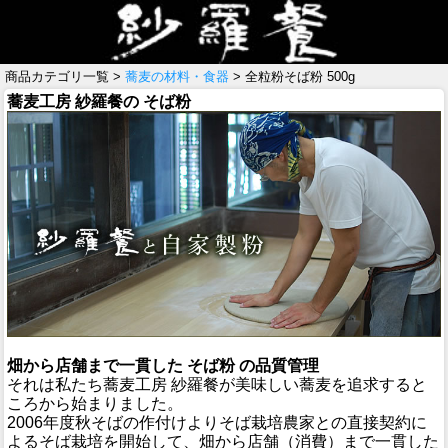
商品カテゴリ一覧 >
蕎麦の材料・食器
> 全粒粉そば粉 500g
蕎麦工房 紗羅餐の そば粉
畑から店舗まで一貫した そば粉 の品質管理
それは私たち蕎麦工房 紗羅餐が美味しい蕎麦を追求すると
ころから始まりました。
2006年度秋そばの作付けよりそば栽培農家との直接契約に
よるそば栽培を開始して、畑から店舗（消費）まで一貫した