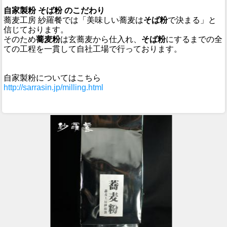
自家製粉 そば粉 のこだわり
蕎麦工房 紗羅餐では「美味しい蕎麦は
そば粉
で決まる」と
信じております。
そのため
蕎麦粉
は玄蕎麦から仕入れ、
そば粉
にするまでの全
ての工程を一貫して自社工場で行っております。
自家製粉についてはこちら
http://sarrasin.jp/milling.html