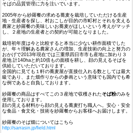
そばの品質管理に力を注いでいます。
2005年から紗羅餐の求める蕎麦を栽培していただける生産
地・生産者を探し、村おこしが目的の市町村とそれを支える
農家と紗羅餐の美味しいお蕎麦がほしいという考えがマッチ
し、２産地の生産者との契約が可能となりました。
栽培初年度は今と比較すると本当に少ない耕作面積でした
が、年々理解ある農家さんの増加、生産技術の向上と努力の
おかげで2013年現在では三重県四日市市も産地に加わり３
産地 計140haと約10倍もの面積を耕し、顔の見えるそばを
供給していただいております。
全国的に見ても１軒の蕎麦屋が直接仕入れる数としては最大
級であり、また畑作りからの参画という意味でも国内でも希
な例であると自負しております。
紗羅餐の商品はすべてこの３産地で収穫された
そば粉
のみを
使用しております。
顔の見える材料から顔の見える蕎麦打ち職人へ。安心・安全
な食品・食文化・技術を紗羅餐からお客様へお届けします。
紗羅餐のそば畑についてはこちら
http://sarrasin.jp/field.html